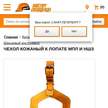
(0)
Санкт-Пе
Ваш город:
САНКТ-ПЕТЕРБУРГ?
Да
Нет
Главная
/
Каталог
/
Военное имущество
/
Шанцевый инструмент
ЧЕХОЛ КОЖАНЫЙ К ЛОПАТЕ МПЛ И НШЗ