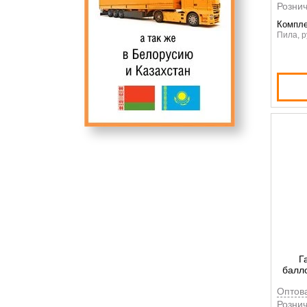
Рознич
Компле
Пила, р
Г
балл
Оптов
Рознич