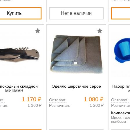
Купить
Нет в наличии
походный складной
Одеяло шерстяное серое
Набор пл
МИЧМАН
1 170 ₽
1 080 ₽
ая:
Оптовая:
Оптовая:
ная:
1 300 ₽
Розничная:
1 200 ₽
Рознична
Комплектн
Миска, таре
приборы