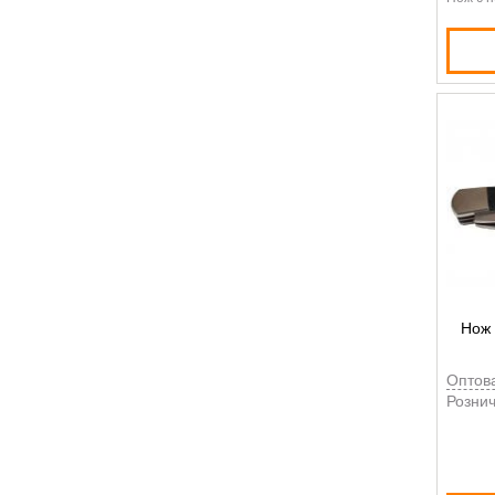
Нож 
Оптов
Рознич