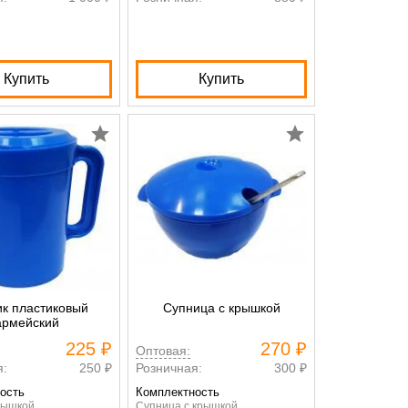
Купить
Купить
к пластиковый
Супница с крышкой
армейский
225 ₽
270 ₽
Оптовая:
я:
250 ₽
Розничная:
300 ₽
ость
Комплектность
рышкой
Супница с крышкой