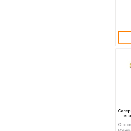
Сапер
мно
Оптов
Рознич