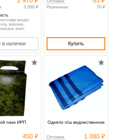
2 970 ₽
63 ₽
Оптовая:
я:
3 300 ₽
Розничная:
70 ₽
ость
 поставки входит:
ель, воронка,
клапана, ключ.
т в наличии
Купить
ой паек ИРП
Одеяло п/ш ведомственное
450 ₽
1 080 ₽
Оптовая: