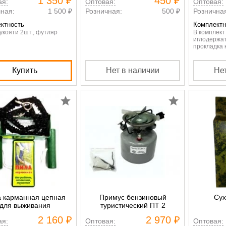
1 350 ₽
450 ₽
ая:
Оптовая:
Оптовая:
ная:
1 500 ₽
Розничная:
500 ₽
Рознична
ктность
Комплектн
укояти 2шт., футляр
В комплект
иглодержат
прокладка 
Купить
Нет в наличии
Не
 карманная цепная
Примус бензиновый
Сух
для выживания
туристический ПТ 2
2 160 ₽
2 970 ₽
ая:
Оптовая:
Оптовая: