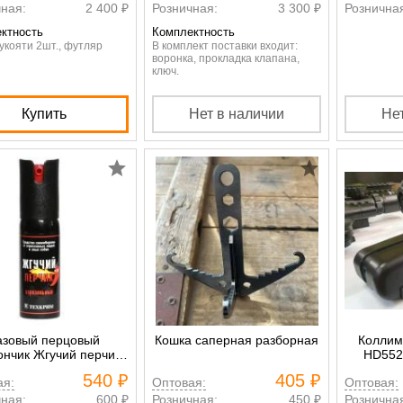
ная:
2 400 ₽
Розничная:
3 300 ₽
Рознична
ктность
Комплектность
укояти 2шт., футляр
В комплект поставки входит:
воронка, прокладка клапана,
ключ.
Купить
Нет в наличии
Не
азовый перцовый
Кошка саперная разборная
Коллим
ончик Жгучий перчик
HD552 
25 мл.
540 ₽
405 ₽
ая:
Оптовая:
Оптовая:
ная:
600 ₽
Розничная:
450 ₽
Рознична