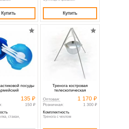
Купить
Купить
астиковой посуды
Тренога костровая
армейский
телескопическая
135 ₽
1 170 ₽
Оптовая:
я:
150 ₽
Розничная:
1 300 ₽
ость
Комплектность
лка, стакан,
Тренога с чехлом