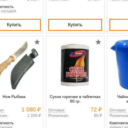
ктность
 насадкой
Купить
Купить
Нож Рыбака
Сухое горючее в таблетках
Чайни
80 гр.
1 080 ₽
72 ₽
ая:
Оптовая:
Оптовая:
ная:
1 200 ₽
Розничная:
80 ₽
Рознична
ктность
Комплектн
ножнами
Чайник с к