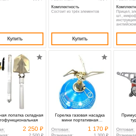
Комплектность
Комплектн
Состоит из трёх элементов
Прицел, эл
шт., иикро
инструкция
английском
Купить
Купить
ная лопатка складная
Горелка газовая насадка
Примус
гофункциональная
мини портативная
ту
туристическая на газовый
2 250 ₽
1 170 ₽
ая:
Оптовая:
Оптовая:
баллон
ная:
2 500 ₽
Розничная:
1 300 ₽
Рознична