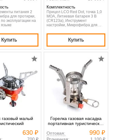
ость
Комплектность
ементы питания 2
Прицел LCO Red Dot, точка 1,0
фибра для протирки,
МОА, Литиевая батарея 3 В
 по эксплуатации на
(CR123a), Инструмент
 языке
настройки, Микрофибра для
протирки, Инструкция по
эксплуатации на английском
языке
Купить
Купить
 газовый малый
Горелка газовая насадка
ристический
портативная туристическая
на газовый баллон
630 ₽
990 ₽
Оптовая:
я:
700 ₽
Розничная:
1 100 ₽