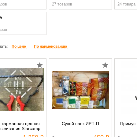
аров
27 товаров
24 товара
е
аров
ать:
По цене
По наименованию
 карманная цепная
Сухой паек ИРП-П
Примус 
выживания Starcamp