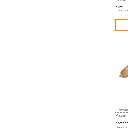
Компле
Шланг с
Оптов
Рознич
Компле
Нож с 