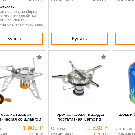
ктность
ая лопатка, разборная
а, молоток для битья
 огниво, свисток,
нкциональный нож, пила.
Купить
Купить
Горелка газовая
Горелка газовая насадка
Газовый 
тическая со шлангом
портативная Camping
1 800 ₽
1 530 ₽
ая:
Оптовая:
Оптовая:
ная:
2 000 ₽
Розничная:
1 700 ₽
Рознична