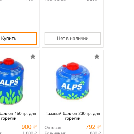
Купить
Нет в наличии
баллон 450 гр. для
Газовый баллон 230 гр. для
горелки
горелки
900 ₽
792 ₽
Оптовая:
я:
1 000 ₽
Розничная:
880 ₽