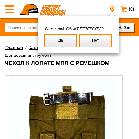
(0)
Санкт-Пе
Ваш город:
САНКТ-ПЕТЕРБУРГ?
Да
Нет
Главная
/
Каталог
/
Военное имущество
/
Шанцевый инструмент
ЧЕХОЛ К ЛОПАТЕ МПЛ С РЕМЕШКОМ