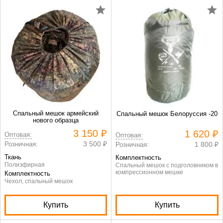
Спальный мешок армейский
Спальный мешок Белоруссия -20
нового образца
3 150 ₽
1 620 ₽
Оптовая:
Оптовая:
3 500 ₽
Розничная:
1 800 ₽
Розничная:
Ткань
Комплектность
Полиэфирная
Спальный мешок с подголовником в
компрессионном мешке
Комплектность
Чехол, спальный мешок
Купить
Купить