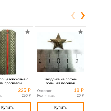
общевойсковые с
Звёздочка на погоны
Звёздочк
им просветом
большая полевая
бо
225 ₽
18 ₽
Оптовая:
Оптовая:
я:
250 ₽
Розничная:
20 ₽
Розничная:
Купить
Купить
К