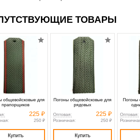
ПУТСТВУЮЩИЕ ТОВАРЫ
ы общевойсковые для
Погоны общевойсковые для
Погоны 
прапорщиков
рядовых
одн
225 ₽
225 ₽
ая:
Оптовая:
Оптовая:
ная:
250 ₽
Розничная:
250 ₽
Рознична
Купить
Купить