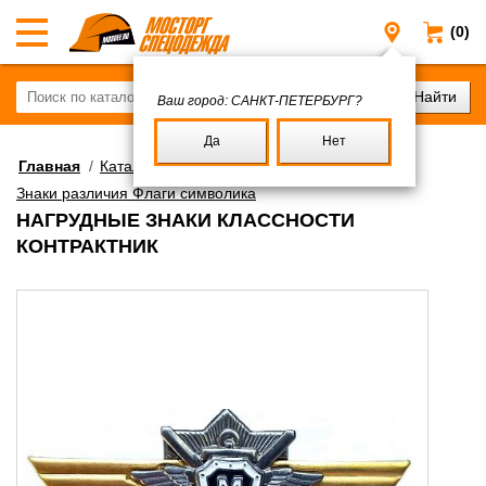
(0)
Санкт-Пе
Ваш город:
САНКТ-ПЕТЕРБУРГ?
Да
Нет
Главная
/
Каталог
/
Военное имущество
/
Знаки различия Флаги символика
НАГРУДНЫЕ ЗНАКИ КЛАССНОСТИ
КОНТРАКТНИК