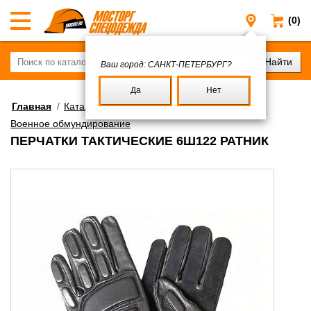
(0)
Санкт-Пе
Ваш город:
САНКТ-ПЕТЕРБУРГ?
Да
Нет
Главная
/
Каталог
/
Военное имущество
/
Военное обмундирование
ПЕРЧАТКИ ТАКТИЧЕСКИЕ 6Ш122 РАТНИК