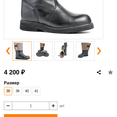
4 200 ₽
Размер
38
39
40
41
шт