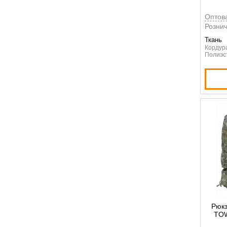
Оптов
Рознич
Ткань
Кордур
Полиэс
Рюкз
TOW