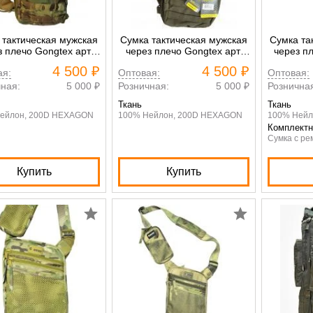
 тактическая мужская
Сумка тактическая мужская
Сумка та
з плечо Gongtex арт.
через плечо Gongtex арт.
через п
0306 multicam
0306 олива
ноше
4 500 ₽
4 500 ₽
ая:
Оптовая:
Оптовая:
Gon
ная:
5 000 ₽
Розничная:
5 000 ₽
Рознична
Ткань
Ткань
ейлон, 200D HEXAGON
100% Нейлон, 200D HEXAGON
100% Нейл
Комплектн
Сумка с р
Купить
Купить