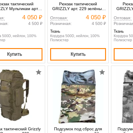
кзак тактический
Рюкзак тактический
Рюкз
ZLY Мультикам арт.
GRIZZLY арт. 229 зелёный
GRIZZLY
229
кмф
4 050 ₽
4 050 ₽
ая:
Оптовая:
Оптовая:
ная:
4 500 ₽
Розничная:
4 500 ₽
Рознична
Ткань
Ткань
а 500D, нейлон, 100%
Кордура 500D, нейлон, 100%
Кордура 50
тер
Полиэстер
Полиэстер
Купить
Купить
к тактический Grizzly
Подсумок под сброс для
Подсумо