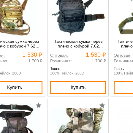
ическая сумка через
Тактическая сумка через
Тактиче
ечо с кобурой 7.62
плечо с кобурой 7.62
плечо
actical мультикам
Tactical черный
Ta
1 530 ₽
1 530 ₽
ая:
Оптовая:
Оптовая:
ная:
1 700 ₽
Розничная:
1 700 ₽
Рознична
Ткань
Ткань
ейлон, 200D
100% Нейлон, 200D
100% Нейл
Купить
Купить