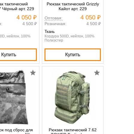
ак тактический
Рюкзак тактический Grizzly
 Чёрный арт. 229
Кайот арт. 229
4 050 ₽
4 050 ₽
Оптовая:
я:
4 500 ₽
Розничная:
4 500 ₽
Ткань
0D, нейлон, 100%
Кордура 500D, нейлон, 100%
Полиэстер
Купить
Купить
к под сброс для
Рюкзак тактический 7.62