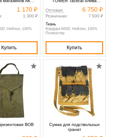
а магазинов АК
TOWER Tactical олива
ый КМФ ATTACK
арт.303
1 170 ₽
6 750 ₽
Оптовая:
я:
1 300 ₽
Розничная:
7 500 ₽
Ткань
00D, Нейлон, 100%
Кордура 600D, Нейлон, 100%
Полиэстер
Купить
Купить
брезентовая ВОВ
Сумка для подствольных
гранат