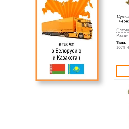
Сумка
чере
Оптов
Рознич
Ткань
100% Н