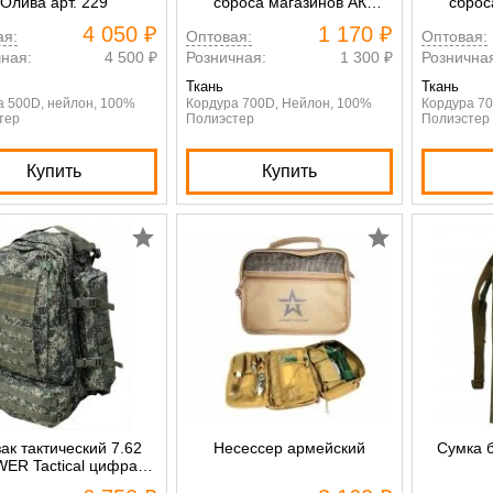
Олива арт. 229
сброса магазинов АК
сброс
мультикам ATTACK
зелен
4 050 ₽
1 170 ₽
ая:
Оптовая:
Оптовая:
ная:
4 500 ₽
Розничная:
1 300 ₽
Рознична
Ткань
Ткань
а 500D, нейлон, 100%
Кордура 700D, Нейлон, 100%
Кордура 7
тер
Полиэстер
Полиэстер
Купить
Купить
ак тактический 7.62
Несессер армейский
Сумка 
ER Tactical цифра
арт.303