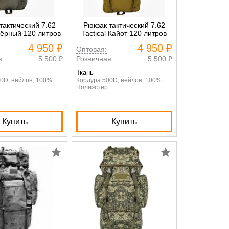
тактический 7.62
Рюкзак тактический 7.62
 Чёрный 120 литров
Tactical Кайот 120 литров
4 950 ₽
4 950 ₽
Оптовая:
я:
5 500 ₽
Розничная:
5 500 ₽
Ткань
0D, нейлон, 100%
Кордура 500D, нейлон, 100%
Полиэстер
Купить
Купить