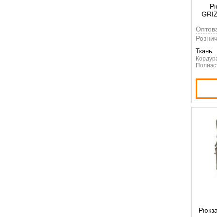
Рю
GRIZ
Оптов
Рознич
Ткань
Кордур
Полиэс
Рюкза