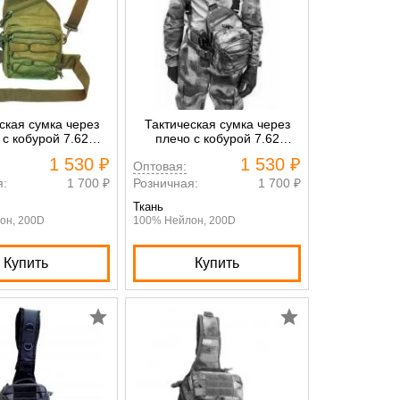
ская сумка через
Тактическая сумка через
 с кобурой 7.62
плечо с кобурой 7.62
ctical олива
Tactical зелёный кмф
1 530 ₽
1 530 ₽
Оптовая:
я:
1 700 ₽
Розничная:
1 700 ₽
Ткань
он, 200D
100% Нейлон, 200D
Купить
Купить