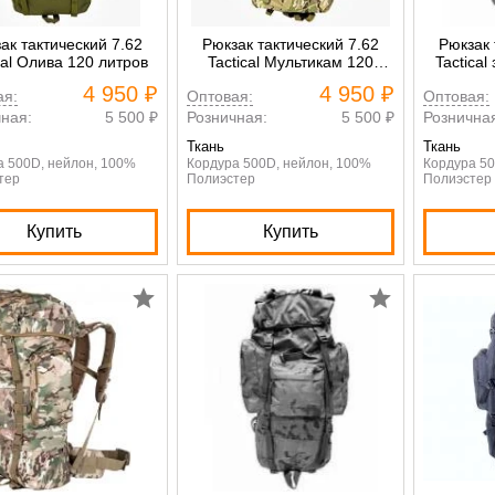
ак тактический 7.62
Рюкзак тактический 7.62
Рюкзак 
cal Олива 120 литров
Tactical Мультикам 120
Tactica
литров
4 950 ₽
4 950 ₽
ая:
Оптовая:
Оптовая:
ная:
5 500 ₽
Розничная:
5 500 ₽
Рознична
Ткань
Ткань
а 500D, нейлон, 100%
Кордура 500D, нейлон, 100%
Кордура 50
тер
Полиэстер
Полиэстер
Купить
Купить