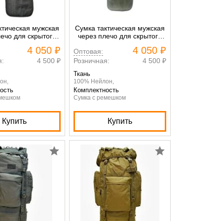
ктическая мужская
Сумка тактическая мужская
лечо для скрытого
через плечо для скрытого
ния пистолета
ношения пистолета
4 050 ₽
4 050 ₽
Оптовая:
gtex Черный
Gongtex Олива
я:
4 500 ₽
Розничная:
4 500 ₽
Ткань
он,
100% Нейлон,
ость
Комплектность
емешком
Сумка с ремешком
Купить
Купить