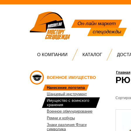
Он-лайн маркет
спецодежды
О КОМПАНИИ
КАТАЛОГ
ДОСТ
Главная
ВОЕННОЕ ИМУЩЕСТВО
РЮ
Нанесение логотипа
Шанцевый инструмент
Сортиров
Имущество с воинского
хранения
Военное обмундирование
Ремни и кобуры
Знаки различия Флаги
символика