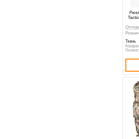
Рюкз
Tacti
Оптов
Рознич
Ткань
Кордур
Полиэс