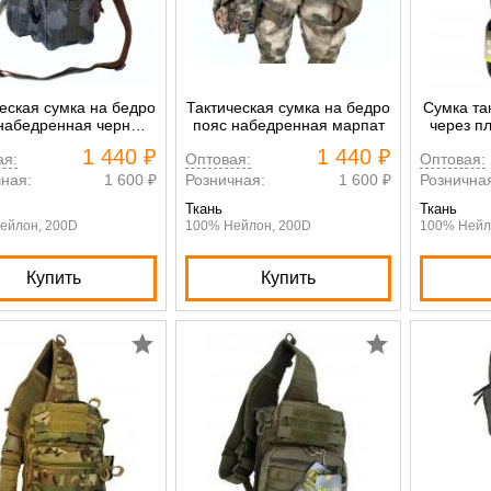
еская сумка на бедро
Тактическая сумка на бедро
Сумка та
набедренная черный
пояс набедренная марпат
через п
мультикам
ношения
1 440 ₽
1 440 ₽
ая:
Оптовая:
Оптовая:
арт
ная:
1 600 ₽
Розничная:
1 600 ₽
Рознична
Ткань
Ткань
ейлон, 200D
100% Нейлон, 200D
100% Нейл
Купить
Купить