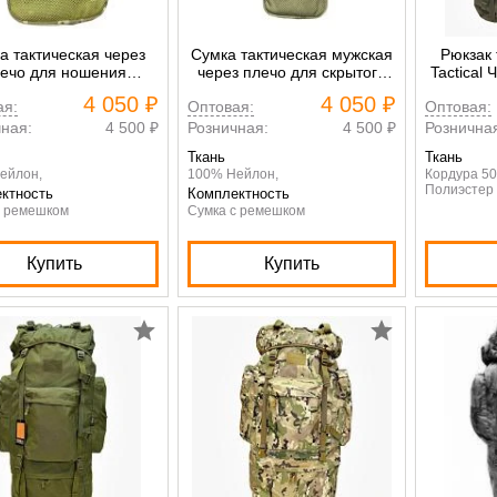
а тактическая через
Сумка тактическая мужская
Рюкзак 
ечо для ношения
через плечо для скрытого
Tactical
олета Gongtex Single
ношения пистолета
4 050 ₽
4 050 ₽
ая:
Оптовая:
Оптовая:
lder Bag мультикам
Gongtex Single Shoulder Bag
зеленый кмф
ная:
4 500 ₽
Розничная:
4 500 ₽
Рознична
Ткань
Ткань
ейлон,
100% Нейлон,
Кордура 50
Полиэстер
ктность
Комплектность
с ремешком
Сумка с ремешком
Купить
Купить