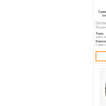
Сумк
пл
пист
Оптов
Shou
Рознич
Ткань
100% Н
Компле
Сумка 