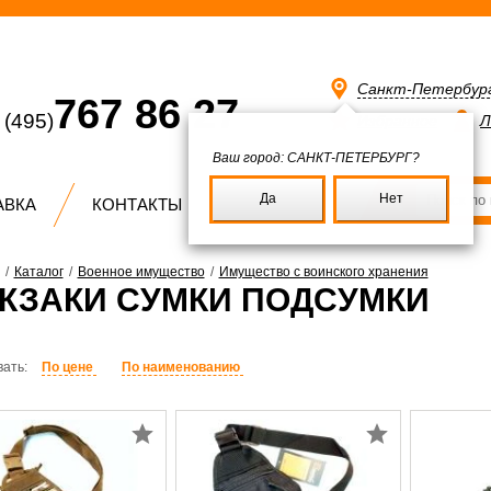
Санкт-Петербур
767 86 27
(495)
Избранное
Л
Ваш город:
САНКТ-ПЕТЕРБУРГ?
Да
Нет
АВКА
КОНТАКТЫ
/
Каталог
/
Военное имущество
/
Имущество с воинского хранения
КЗАКИ СУМКИ ПОДСУМКИ
ать:
По цене
По наименованию