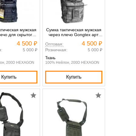
ктическая мужская
Сумка тактическая мужская
лечо для скрытого
через плечо Gongtex арт.
 оружия Gongtex
0306 зелёный кмф
4 500 ₽
4 500 ₽
Оптовая:
. 0306 чёрный
я:
5 000 ₽
Розничная:
5 000 ₽
Ткань
он, 200D HEXAGON
100% Нейлон, 200D HEXAGON
Купить
Купить