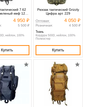
тактический 7.62
Рюкзак тактический Grizzly
l зеленый кмф 120
Цифра арт. 229
литров
4 950 ₽
4 050 ₽
Оптовая:
я:
5 500 ₽
Розничная:
4 500 ₽
Ткань
0D, нейлон, 100%
Кордура 500D, нейлон, 100%
Полиэстер
Купить
Купить