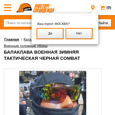
(0)
Санкт-Пе
Ваш город:
МОСКВА?
Да
Нет
Главная
/
Каталог
/
Военное имущество
/
Военные головные уборы
БАЛАКЛАВА ВОЕННАЯ ЗИМНЯЯ
ТАКТИЧЕСКАЯ ЧЕРНАЯ COMBAT