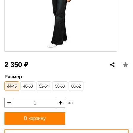
2 350 ₽
Размер
44-46
48-50
52-54
56-58
60-62
шт
В корзину