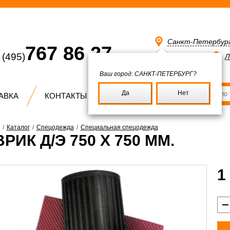
Санкт-Петербур
767 86 27
(495)
Избранное
Л
Ваш город:
САНКТ-ПЕТЕРБУРГ?
Да
Нет
АВКА
КОНТАКТЫ
/
Каталог
/
Спецодежда
/
Специальная спецодежда
РИК Д/Э 750 Х 750 ММ.
1