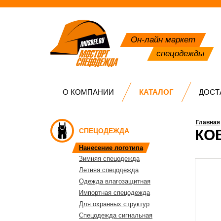
Он-лайн маркет
спецодежды
О КОМПАНИИ
КАТАЛОГ
ДОСТ
Главная
СПЕЦОДЕЖДА
КОВ
Нанесение логотипа
Зимняя спецодежда
Летняя спецодежда
Одежда влагозащитная
Импортная спецодежда
Для охранных структур
Спецодежда сигнальная