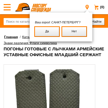
(0)
Санкт-Пе
Ваш город:
САНКТ-ПЕТЕРБУРГ?
Да
Нет
Главная
/
Каталог
/
Военное имущество
/
Знаки различия Флаги символика
ПОГОНЫ ГОТОВЫЕ С ЛЫЧКАМИ АРМЕЙСКИЕ
УСТАВНЫЕ ОФИСНЫЕ МЛАДШИЙ СЕРЖАНТ