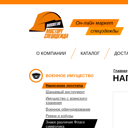
Он-лайн маркет
спецодежды
О КОМПАНИИ
КАТАЛОГ
ДОСТ
Главная
ВОЕННОЕ ИМУЩЕСТВО
НА
Нанесение логотипа
Шанцевый инструмент
Имущество с воинского
хранения
Военное обмундирование
Ремни и кобуры
Знаки различия Флаги
символика