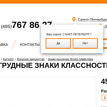
Санкт-Петербур
767 86 27
(495)
Избранное
Л
Ваш город:
САНКТ-ПЕТЕРБУРГ?
Да
Нет
АВКА
КОНТАКТЫ
/
Каталог
/
Военное имущество
/
Знаки различия Флаги символика
ГРУДНЫЕ ЗНАКИ КЛАССНОСТ
4
Ра
1