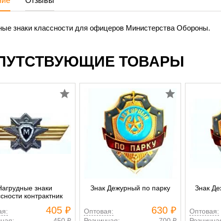
ние
Отзывы
ные знаки классности для офицеров Министерства Обороны.
ПУТСТВУЮЩИЕ ТОВАРЫ
Нагрудные знаки
Знак Дежурный по парку
Знак Де
ссности контрактник
405 ₽
630 ₽
ая:
Оптовая:
Оптовая:
ная:
450 ₽
Розничная:
700 ₽
Рознична