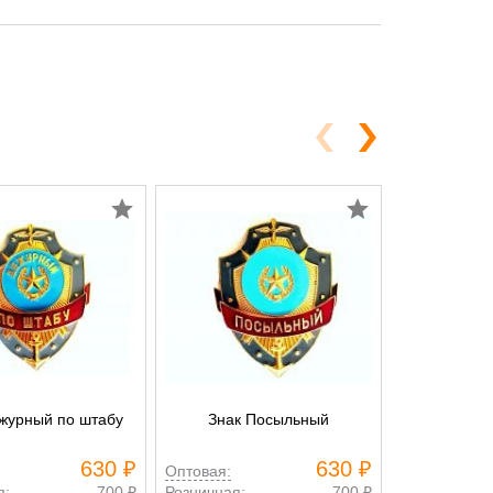
журный по штабу
Знак Посыльный
Знак Нача
630 ₽
630 ₽
Оптовая:
Оптовая:
я:
700 ₽
Розничная:
700 ₽
Розничная: