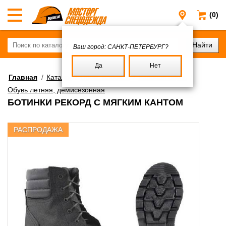
(0)
Санкт-Пе
Ваш город:
САНКТ-ПЕТЕРБУРГ?
Да
Нет
Главная
/
Каталог
/
Обувь рабочая
/
Рабочая обувь
/
Обувь летняя, демисезонная
БОТИНКИ РЕКОРД С МЯГКИМ КАНТОМ
РАСПРОДАЖА