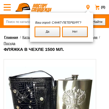
(0)
Санкт-Пе
Ваш город:
САНКТ-ПЕТЕРБУРГ?
Да
Нет
Главная
/
Каталог
/
Снаряжение для отдыха на природе
/
Посуда
ФЛЯЖКА В ЧЕХЛЕ 1500 МЛ.